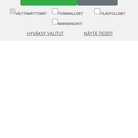
VÄLTTÄMÄTTÖMÄT
TOIMINALLISET
TILASTOLLISET
MARKKINOINTI
HYVÄKSY VALITUT
NÄYTÄ TIEDOT
Vaihde (09) 6817 8777 (8.30-16)
Asiakaspalvelu (09) 6817 8700 (09-16)
Aleksanterinkatu 19 A, 5. krs, 00100 Helsinki
asiakaspalvelu(at)eq.fi
Ota yhteyttä
Tietoa Asiakkaille
© eQ Oyj |
Käyttöehdot, tietoturva ja tietosuoja
eQ Oyj
eQ Varainhoito Oy
eQ Rahastoyhtiö Oy