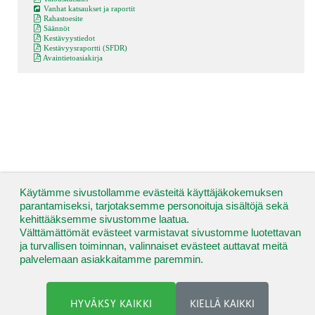
Vanhat katsaukset ja raportit
Rahastoesite
Säännöt
Kestävyystiedot
Kestävyysraportti (SFDR)
Avaintietoasiakirja
Käytämme sivustollamme evästeitä käyttäjäkokemuksen
parantamiseksi, tarjotaksemme personoituja sisältöjä sekä
kehittääksemme sivustomme laatua.
Välttämättömät evästeet varmistavat sivustomme luotettavan
ja turvallisen toiminnan, valinnaiset evästeet auttavat meitä
palvelemaan asiakkaitamme paremmin.
HYVÄKSY KAIKKI
KIELLÄ KAIKKI