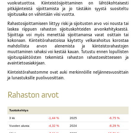
vuokratuottoa. Kiinteistösijoittaminen on lähtökohtaisesti
pitkäjänteistä sijoittamista ja jo tästäkin syystä suositeltu
sijoitusaika on vähintään viisi vuotta.
Rahastosijoittamiseen liittyy riski ja sijoitusten arvo voi nousta tai
laskea riippuen rahaston sijoituskohteiden arvonkehityksestä.
Sijoittaja voi myös menettää sijoittamansa varat osittain tai
kokonaan. Kiinteitörahastoissa käytetty velkarahoitus korostaa
mahdollista arvon alenemista ja kiinteistorahastojen
muuttaminen rahaksi voi kestää kauan. Tutustu ennen lopullisten
sijoituspäätöösten tekemistä rahaston rahastoesitteeseen ja
avaintietoasiakirjaan.
Kiinteistörahastomme ovat auki merkinnöille neljännesvuosittain
ja lunastuksille puolivuosittain.
Rahaston arvot
Tuottokehitys
3 kk
-1,44 %
2025
-6,75 %
Vuoden alusta
-4,32 %
2024
-8,29 %