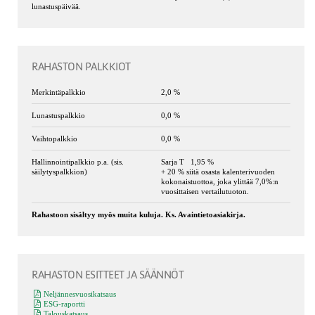
lunastuspäivää.
RAHASTON PALKKIOT
Merkintäpalkkio
2,0 %
Lunastuspalkkio
0,0 %
Vaihtopalkkio
0,0 %
Hallinnointipalkkio p.a. (sis.
Sarja T 1,95 %
säilytyspalkkion)
+ 20 % siitä osasta kalenterivuoden
kokonaistuottoa, joka ylittää 7,0%:n
vuosittaisen vertailutuoton.
Rahastoon sisältyy myös muita kuluja. Ks. Avaintietoasiakirja.
RAHASTON ESITTEET JA SÄÄNNÖT
Neljännesvuosikatsaus
ESG-raportti
Talouskatsaus