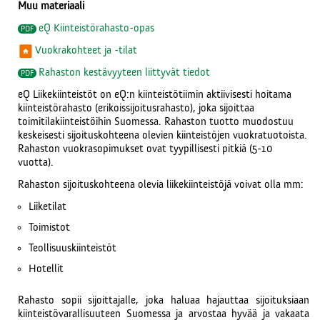
Muu materiaali
eQ Kiinteistörahasto-opas
Vuokrakohteet ja -tilat
Rahaston kestävyyteen liittyvät tiedot
eQ Liikekiinteistöt on eQ:n kiinteistötiimin aktiivi­sesti hoitama
kiinteistö­rahasto (erikois­sijoitus­rahasto), joka sijoittaa
toimitilakiinteistöihin Suomessa. Rahaston tuotto muodostuu
keskeisesti sijoitus­kohteena olevien kiinteistöjen vuokra­tuotoista.
Rahaston vuokra­sopimukset ovat tyypillisesti pitkiä (5-10
vuotta).
Rahaston sijoituskohteena olevia liike­kiinteistöjä voivat olla mm:
Liiketilat
Toimistot
Teollisuuskiinteistöt
Hotellit
Rahasto sopii sijoittajalle, joka haluaa hajauttaa sijoituksiaan
kiinteistövarallisuuteen Suomessa ja arvostaa hyvää ja vakaata