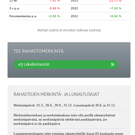
12 kk
-7,61 %
2023
-12,71 %
3 v p.a.
-9,98 %
2022
7,00 %
Perustamisesta p.a.
2,66 %
2021
8,94 %
Aiempi tuotto ei ennakoi tulevaa tuottoa.
TEE RAHASTOMERKINTÄ
eQ Liikekiinteistöt
RAHASTOJEN MERKINTÄ- JA LUNASTUSAJAT
Merkintäpäivät: 31.3., 30.6., 30.9., 31.12. Lunastuspäivät 30.6. ja 31.12.
Merkintäilmoituksen ja merkintämaksun tulee olla perillä rahastoyhtiössä
merkintäpäivänä, tai merkintäpäivää edeltävänä pankkipäivänä, jos
merkintäpäivä ei ole pankkipäivä.
Lunastustoimeksianto tulee toimittaa rahastoyhtiölle kuusi (6) kuukautta ennen