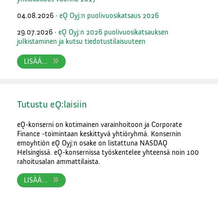
04.08.2026
·
eQ Oyj:n puolivuosikatsaus 2026
29.07.2026
·
eQ Oyj:n 2026 puolivuosikatsauksen
julkistaminen ja kutsu tiedotustilaisuuteen
LISÄÄ...
Tutustu
e
Q:laisiin
eQ-konserni on kotimainen varainhoitoon ja Corporate
Finance -toimintaan keskittyvä yhtiöryhmä. Konsernin
emoyhtiön eQ Oyj:n osake on listattuna NASDAQ
Helsingissä. eQ-konsernissa työskentelee yhteensä noin 100
rahoitusalan ammattilaista.
LISÄÄ...