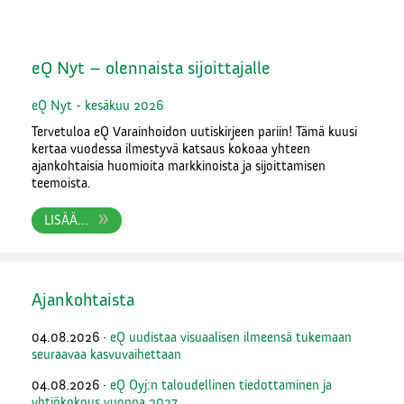
eQ Nyt – olennaista sijoittajalle
eQ Nyt - kesäkuu 2026
Tervetuloa eQ Varainhoidon uutiskirjeen pariin! Tämä kuusi
kertaa vuodessa ilmestyvä katsaus kokoaa yhteen
ajankohtaisia huomioita markkinoista ja sijoittamisen
teemoista.
LISÄÄ...
Ajankohtaista
04.08.2026
·
eQ uudistaa visuaalisen ilmeensä tukemaan
seuraavaa kasvuvaihettaan
04.08.2026
·
eQ Oyj:n taloudellinen tiedottaminen ja
yhtiökokous vuonna 2027