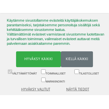
Käytämme sivustollamme evästeitä käyttäjäkokemuksen
parantamiseksi, tarjotaksemme personoituja sisältöjä sekä
kehittääksemme sivustomme laatua.
Välttämättömät evästeet varmistavat sivustomme luotettavan
ja turvallisen toiminnan, valinnaiset evästeet auttavat meitä
palvelemaan asiakkaitamme paremmin.
HYVÄKSY KAIKKI
KIELLÄ KAIKKI
VÄLTTÄMÄTTÖMÄT
TOIMINALLISET
TILASTOLLISET
MARKKINOINTI
HYVÄKSY VALITUT
NÄYTÄ TIEDOT
Vaihde (09) 6817 8777 (8.30-16)